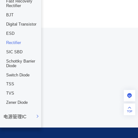
Fast Recovery
Rectifier
BJT
Digital Transistor
ESD
Rectifier
SIC SBD
Schottky Barrier
Diode
Switch Diode
TSS
TVS
Zener Diode
电源管理IC