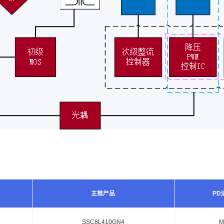
主推产品
PD
SSC8L410GN4
M