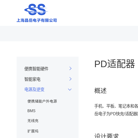
公司产品
公司动
功率晶
便携智
质量方
公司新
公司介
PD适配器
体系证
产品动
加入我
MOS+
手表手
便携智能硬件
MOS+B
智能PO
智能家电
环保声
展会活
MOS
行车记
电源及逆变
概述
IGBT
电子烟
可靠性
VDMO
功能机
便携储能户外电源
手机、平板、笔记本和各
智能手
BMS
岳电子为PD快充/适配
有效期
笔记本
无线充
平板电
扩展坞
技术支
设计要求
TWS耳