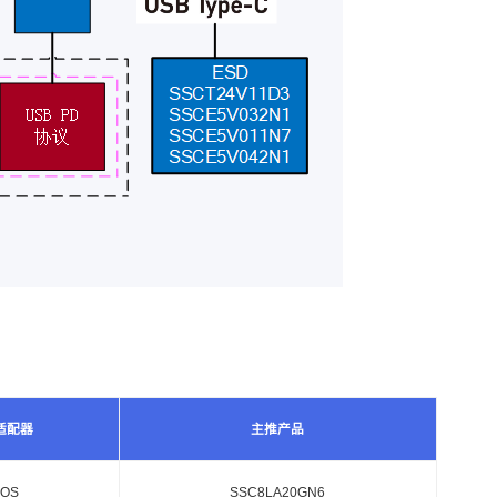
适配器
主推产品
OS
SSC8LA20GN6