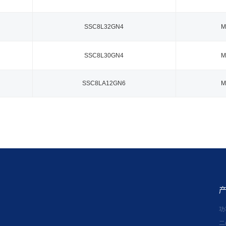
SSC8L32GN4
M
SSC8L30GN4
M
SSC8LA12GN6
M
功
二