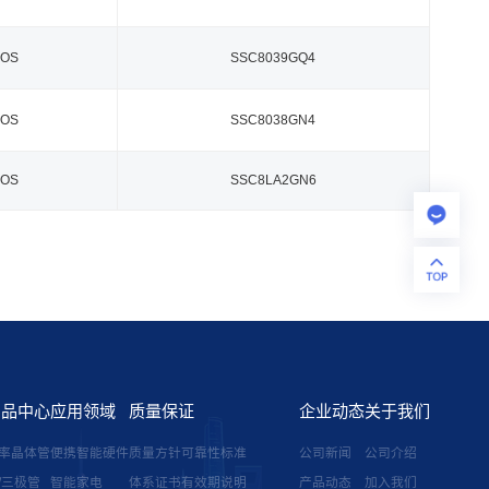
OS
SSC8039GQ4
OS
SSC8038GN4
OS
SSC8LA2GN6
产品中心
应用领域
质量保证
企业动态
关于我们
率晶体管
便携智能硬件
质量方针
可靠性标准
公司新闻
公司介绍
/三极管
智能家电
体系证书
有效期说明
产品动态
加入我们