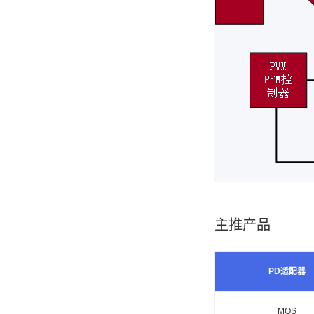
主推产品
PD适配器
MOS