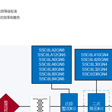
TSS
PD移动电源
种能效等级标准
TVS
路的效率和散热
Darlington transistor